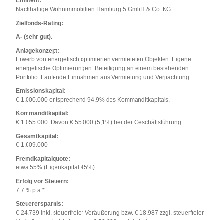
Emittent:
Nachhaltige Wohnimmobilien Hamburg 5 GmbH & Co. KG
Zielfonds-Rating:
A- (sehr gut).
Anlagekonzept:
Erwerb von energetisch optimierten vermieteten Objekten.
Eigene
energetische Optimierungen
. Beteiligung an einem bestehenden
Portfolio. Laufende Einnahmen aus Vermietung und Verpachtung.
Emissionskapital:
€ 1.000.000 entsprechend 94,9% des Kommanditkapitals.
Kommanditkapital:
€ 1.055.000. Davon € 55.000 (5,1%) bei der Geschäftsführung.
Gesamtkapital:
€ 1.609.000
Fremdkapitalquote:
etwa 55% (Eigenkapital 45%).
Erfolg vor Steuern:
7,7 % p.a.*
Steuerersparnis:
€ 24.739 inkl. steuerfreier Veräußerung bzw. € 18.987 zzgl. steuerfreier