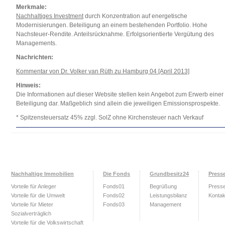
Merkmale:
Nachhaltiges Investment
durch Konzentration auf energetische
Modernisierungen. Beteiligung an einem bestehenden Portfolio. Hohe
Nachsteuer-Rendite. Anteilsrücknahme. Erfolgsorientierte Vergütung des
Managements.
Nachrichten:
Kommentar von Dr. Volker van Rüth zu Hamburg 04 [April 2013]
Hinweis:
Die Informationen auf dieser Website stellen kein Angebot zum Erwerb einer
Beteiligung dar. Maßgeblich sind allein die jeweiligen Emissionsprospekte.
* Spitzensteuersatz 45% zzgl. SolZ ohne Kirchensteuer nach Verkauf
Nachhaltige Immobilien
Die Fonds
Grundbesitz24
Press
Vorteile für Anleger
Fonds01
Begrüßung
Press
Vorteile für die Umwelt
Fonds02
Leistungsbilanz
Kontak
Vorteile für Mieter
Fonds03
Management
Sozialverträglich
Vorteile für die Volkswirtschaft