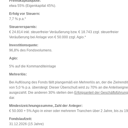
Fremdkapitalquote:
etwa 55% (Eigenkapital 45%).
Erfolg vor Steuern:
7,7 % p.a.*
Steuerersparnis:
€ 24.814 inkl. steuerfreier Veräußerung bzw. € 18.743 zzgl. steuerfreier
Veräußerung bei Anlage von € 50.000 zzgl. Agio.*
Investitionsquote:
96,8% des Fondsvolumens.
Agio:
5% auf die Kommanditeinlage
Mehrerlös:
Bei Auflösung des Fonds fällt plangemäß ein Mehrerlös an, der die Zielrendi
von 5,0 % p.a. übersteigt. Dieser Überschuß wird zu 70% an die Anteilseigne
ausgezahlt. Die anderen 30% stellen den
Erfolgsanteil der Geschäftsführung
dar.
Mindestzeichnungssumme, Zahl der Anleger:
€ 50.000 + 5% Agio in einer oder mehreren Tranchen über 2 Jahre, bis zu 19
Fondslaufzeit:
31.12.2026 (15 Jahre)