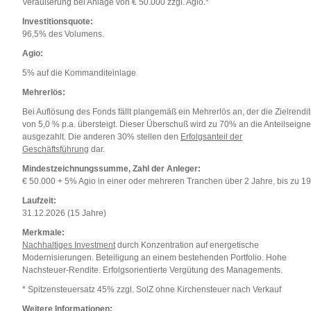
Veräußerung bei Anlage von € 50.000 zzgl. Agio.*
Investitionsquote:
96,5% des Volumens.
Agio:
5% auf die Kommanditeinlage
Mehrerlös:
Bei Auflösung des Fonds fällt plangemäß ein Mehrerlös an, der die Zielrendi
von 5,0 % p.a. übersteigt. Dieser Überschuß wird zu 70% an die Anteilseigne
ausgezahlt. Die anderen 30% stellen den
Erfolgsanteil der
Geschäftsführung
dar.
Mindestzeichnungssumme, Zahl der Anleger:
€ 50.000 + 5% Agio in einer oder mehreren Tranchen über 2 Jahre, bis zu 19
Laufzeit:
31.12.2026 (15 Jahre)
Merkmale:
Nachhaltiges Investment
durch Konzentration auf energetische
Modernisierungen. Beteiligung an einem bestehenden Portfolio. Hohe
Nachsteuer-Rendite. Erfolgsorientierte Vergütung des Managements.
* Spitzensteuersatz 45% zzgl. SolZ ohne Kirchensteuer nach Verkauf
Weitere Informationen: