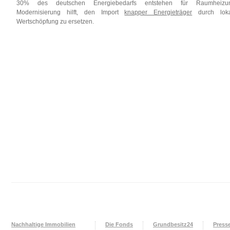
30% des deutschen Energiebedarfs entstehen für Raumheizun
Modernisierung hilft, den Import
knapper Energieträger
durch loka
Wertschöpfung zu ersetzen.
Nachhaltige Immobilien
Die Fonds
Grundbesitz24
Press