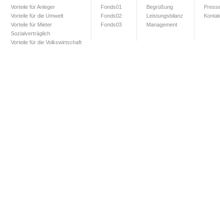
Vorteile für Anleger
Fonds01
Begrüßung
Press
Vorteile für die Umwelt
Fonds02
Leistungsbilanz
Kontak
Vorteile für Mieter
Fonds03
Management
Sozialverträglich
Vorteile für die Volkswirtschaft