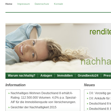
Home
Impressum
Datenschutz
Kontakt
Warum nachhaltig?
Anlagen
Immobilien
Grundbesitz24
Pres
Information
Neues
Nachhaltiges Wohnen Deutschland 8 erhält A-
D8: V
orzeitig g
Rating. 112.500.000 Volumen.
4,0% p.a.
Spezial-
D8:
Ankäufe für 
AIF für die Immobilienquote von Versicherungen.
Deutschland 8 k
Gesichter der Nachhaltigkeit 2015
Deutschland 8: