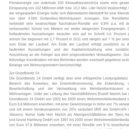
Primärenergie von unterhalb 100 Kilowattstunden/m2a sowie eine gesa
Einsparung von 102 Millionen kWh bzw. 10,2 Mio. Liter Heizöl beabsichtigt. 
der eingesparten Energie ließe sich Wärmedamm-Werkstoff für eine Kleinst
von über 4.000 Einfamilien-Wohnhäusern erzeugen. Der Renditefo
verbindet eine beabsichtigte Nachsteuer-Rendite von 6,9% p.a. mit 
verbesserten Schutz von Mietern vor weiter steigenden Energiepreisen. 
fortlaufenden Auszahlungen belaufen sich auf im Schnitt 4,6 Prozent 
annum Sie beginnen mit 2,7 Prozent in 2011 und steigen auf 7 % per an
zum Ende der Laufzeit. Am Ende der Laufzeit erfolgt zusätzlich zu 
laufenden Auszahlungen und der Kapitalrückzahlung eine zusätzli
Auszahlung an die Anleger aus dem prognostizierten Verkaufsgewinn. Du
frühzeitige Koordination mit den Behörden werden eventuell gegebene sozi
Belange von Wohnungsmietern berücksichtigt.
Zur Grundbesitz 24:
Die Grundbesitz 24 GmbH verfügt über eine erfolgreiche Leistungsbilanz
Bereich des Erwerbes, der Erwerbsfinanzierung, der Entwicklung, 
Bewirtschaftung und der Vermarktung von Mehrfamilienhäusern 
Wohnanlagen. Unter der Leitung des Geschäftsführers Rudolf Marloh hat 
Grundbesitz 24 GmbH von 2002 bis 2005 einen Wohnimmobilienbestand 
Euro 6,8 Millionen erworben, mit einer Gewinnmarge in Höhe von 7% verwal
und mit einem Vorsteuergewinn von 26% veräußert (IRR der GmbH=8% 
Steuern). Vorher hatte Herr Marloh als Alleingeschäftsführer der Telos H
und Grund Hamburg GmbH von 1997 bis 2000 einen Wohnimmobilienbest
von Euro 37,8 Millionen erworben, mit einer Rendite von 9 % bewirtschaf