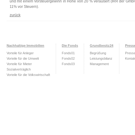
und mit einem Vorsteuergewinn in Höhe von 20 % veräußert (IRR der Gmb
11% vor Steuern).
zurück
Nachhaltige Immobilien
Die Fonds
Grundbesitz24
Press
Vorteile für Anleger
Fonds01
Begrüßung
Press
Vorteile für die Umwelt
Fonds02
Leistungsbilanz
Kontak
Vorteile für Mieter
Fonds03
Management
Sozialverträglich
Vorteile für die Volkswirtschaft