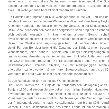
weiterhin an, ist auch diese Veränderung warmmietenneutral. Die Stu
basiert auf dem dena-Modellversuch "Niedrigenergiehaus im Bestand", in 
etwa 350 Wohngebäude hocheffizient modernisiert wurden.
Ein Hauptteil der ungefähr 18 Mio. Wohngebäude wurde vor 1978 und da
vor dem Inkraftsetzen der ersten WärmeschutzV erbaut. Gleichzeitig liegt 
Anteil der Neubauten bei unter einem %. Zur Umsetzung der Klimaschutzzi
ist im Gebäudebereich demnach die energetische Sanierung der bestehen
Wohngebäude wesentlich. In kaum einem anderen Bereich schaf
Investitionen einen so vielfachen Nutzen für alle Beteiligten: Vermietbarkeit 
Betrieb der Objekte sind langfristig gesichert und der Wert des Gebäu
steigt. Für den Benutzer bewirkt die Zunahme der Effizienz einen besse
Wohnstandard, eine höhere Freiheit von Energiepreissteigerungen 
langfristig eine Vermehrung der frei verfügbaren Einkünfte. Außerdem wer
die CO2-Emissionen reduziert. Die Einsparpotenziale sind, vor allem 
Bestandsobjekten, immens. Objekte, die mit marktgängigen Techni
energetisch saniert werden, können ihren Energieverbrauch um bis zu 8
verringern und häufig weit besser als ein Wohnungsneubau sein.
Zu den Renditefonds für Nachhaltige Wohnimmobilien :
Die Fonds investieren in Objekte in norddeutschen Metropolregionen
Baujahr 1960 und streben die energetisch nachhaltige Bewirtschaftung des
erwerbenden Bestandes an. Wohnimmobilien sind für mehr als 30 % 
Primärenergiebedarfs verantwortlich. Durch energetische Sanierungen k
der Primärenergiebedarf je nach Herstellungsjahr um bis zu 80% reduzi
werden. Für die Bestandsobjekte des ersten Fonds ist ein Verbrauch 