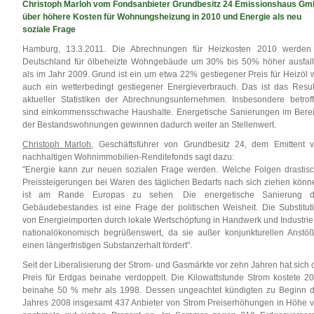
Christoph Marloh vom Fondsanbieter Grundbesitz 24 Emissionshaus G
über höhere Kosten für Wohnungsheizung in 2010 und Energie als neu
soziale Frage
Hamburg, 13.3.2011. Die Abrechnungen für Heizkosten 2010 werden
Deutschland für ölbeheizte Wohngebäude um 30% bis 50% höher ausfal
als im Jahr 2009. Grund ist ein um etwa 22% gestiegener Preis für Heizöl 
auch ein wetterbedingt gestiegener Energieverbrauch. Das ist das Resul
aktueller Statistiken der Abrechnungsunternehmen. Insbesondere betrof
sind einkommensschwache Haushalte. Energetische Sanierungen im Bere
der Bestandswohnungen gewinnen dadurch weiter an Stellenwert.
Christoph Marloh
, Geschäftsführer von Grundbesitz 24, dem Emittent 
nachhaltigen Wohnimmobilien-Renditefonds sagt dazu:
"Energie kann zur neuen sozialen Frage werden. Welche Folgen drastis
Preissteigerungen bei Waren des täglichen Bedarfs nach sich ziehen könn
ist am Rande Europas zu sehen. Die energetische Sanierung d
Gebäudebestandes ist eine Frage der politischen Weisheit. Die Substitut
von Energieimporten durch lokale Wertschöpfung in Handwerk und Industrie 
nationalökonomisch begrüßenswert, da sie außer konjunkturellen Anstö
einen längerfristigen Substanzerhalt fördert".
Seit der Liberalisierung der Strom- und Gasmärkte vor zehn Jahren hat sich 
Preis für Erdgas beinahe verdoppelt. Die Kilowattstunde Strom kostete 2
beinahe 50 % mehr als 1998. Dessen ungeachtet kündigten zu Beginn 
Jahres 2008 insgesamt 437 Anbieter von Strom Preiserhöhungen in Höhe 