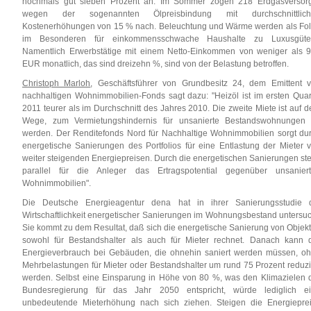
nochmals gut sieben Prozent an. Im Sommer zogen 218 Erdgasversor
wegen der sogenannten Ölpreisbindung mit durchschnittlich
Kostenerhöhungen von 15 % nach. Beleuchtung und Wärme werden als Fo
im Besonderen für einkommensschwache Haushalte zu Luxusgüte
Namentlich Erwerbstätige mit einem Netto-Einkommen von weniger als 
EUR monatlich, das sind dreizehn %, sind von der Belastung betroffen.
Christoph Marloh
, Geschäftsführer von Grundbesitz 24, dem Emittent 
nachhaltigen Wohnimmobilien-Fonds sagt dazu: "Heizöl ist im ersten Quar
2011 teurer als im Durchschnitt des Jahres 2010. Die zweite Miete ist auf 
Wege, zum Vermietungshindernis für unsanierte Bestandswohnungen
werden. Der Renditefonds Nord für Nachhaltige Wohnimmobilien sorgt du
energetische Sanierungen des Portfolios für eine Entlastung der Mieter 
weiter steigenden Energiepreisen. Durch die energetischen Sanierungen ste
parallel für die Anleger das Ertragspotential gegenüber unsanier
Wohnimmobilien".
Die Deutsche Energieagentur dena hat in ihrer Sanierungsstudie 
Wirtschaftlichkeit energetischer Sanierungen im Wohnungsbestand untersuc
Sie kommt zu dem Resultat, daß sich die energetische Sanierung von Objek
sowohl für Bestandshalter als auch für Mieter rechnet. Danach kann 
Energieverbrauch bei Gebäuden, die ohnehin saniert werden müssen, o
Mehrbelastungen für Mieter oder Bestandshalter um rund 75 Prozent reduzi
werden. Selbst eine Einsparung in Höhe von 80 %, was den Klimazielen 
Bundesregierung für das Jahr 2050 entspricht, würde lediglich e
unbedeutende Mieterhöhung nach sich ziehen. Steigen die Energiepre