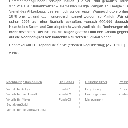
Unternehmensgründer Christoph Marloh: „Die vor 1980 gebauten Häus
sind wie alte Straßenkreuzer – sie fressen riesige Mengen an Energie." D
Viertel des Altbaubestandes sei noch vor der ersten Wärmeschutzverordn
1979 errichtet und kaum energetisch saniert worden, so Marloh. „
Wir s
schon 2005 auf eine Statistik gestoßen, wonach 600.000 deutsc
Haushalten Strom und Gas abgedreht wurde, weil sie die Rechnungen ni
mehr bezahlten. Das hat uns die Augen geöffnet und den Anstoß gegeb
auf die Nachhaltigkeit von Immobilien zu setzen."
, erklärt Marloh.
Der Artikel auf ECOreporter.de für Sie (erfordert Registrierung) [25.11.2011]
zurück
Nachhaltige Immobilien
Die Fonds
Grundbesitz24
Press
Vorteile für Anleger
Fonds01
Begrüßung
Press
Vorteile für die Umwelt
Fonds02
Leistungsbilanz
Kontak
Vorteile für Mieter
Fonds03
Management
Sozialverträglich
Vorteile für die Volkswirtschaft