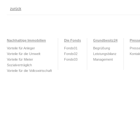
zurück
Nachhaltige Immobilien
Die Fonds
Grundbesitz24
Press
Vorteile für Anleger
Fonds01
Begrüßung
Press
Vorteile für die Umwelt
Fonds02
Leistungsbilanz
Kontak
Vorteile für Mieter
Fonds03
Management
Sozialverträglich
Vorteile für die Volkswirtschaft