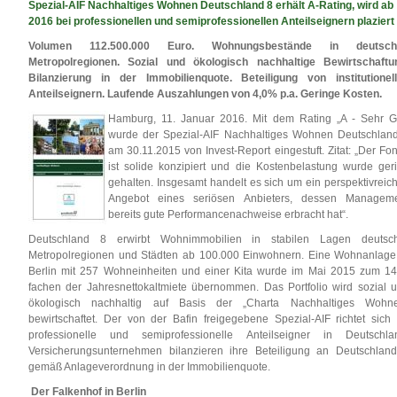
Spezial-AIF Nachhaltiges Wohnen Deutschland 8 erhält A-Rating, wird ab
2016 bei professionellen und semiprofessionellen Anteilseignern plaziert
Volumen 112.500.000 Euro. Wohnungsbestände in deutsch
Metropolregionen. Sozial und ökologisch nachhaltige Bewirtschaftu
Bilanzierung in der Immobilienquote. Beteiligung von institutionel
Anteilseignern. Laufende Auszahlungen von 4,0% p.a. Geringe Kosten.
Hamburg, 11. Januar 2016. Mit dem Rating „A - Sehr G
wurde der Spezial-AIF Nachhaltiges Wohnen Deutschlan
am 30.11.2015 von Invest-Report eingestuft. Zitat: „Der Fo
ist solide konzipiert und die Kostenbelastung wurde ger
gehalten. Insgesamt handelt es sich um ein perspektivreic
Angebot eines seriösen Anbieters, dessen Managem
bereits gute Performancenachweise erbracht hat“.
Deutschland 8 erwirbt Wohnimmobilien in stabilen Lagen deutsc
Metropolregionen und Städten ab 100.000 Einwohnern. Eine Wohnanlage
Berlin mit 257 Wohneinheiten und einer Kita wurde im Mai 2015 zum 14
fachen der Jahresnettokaltmiete übernommen. Das Portfolio wird sozial 
ökologisch nachhaltig auf Basis der „Charta Nachhaltiges Wohn
bewirtschaftet. Der von der Bafin freigegebene Spezial-AIF richtet sich
professionelle und semiprofessionelle Anteilseigner in Deutschla
Versicherungsunternehmen bilanzieren ihre Beteiligung an Deutschlan
gemäß Anlageverordnung in der Immobilienquote.
Der Falkenhof in Berlin