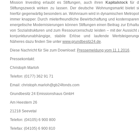
Mission Investing erlaubt es Stiftungen, auch ihren
Kapitalstock
für d
Stiftungszweck wirken zu lassen. Der deutsche Wohnungsmarkt bietet s
hierfür gegenwärtig besonders an. Wohnraum wird in dynamischen Metropo
immer knapper. Durch mieterfreundliche Bewirtschaftung und kostenspare
energetische Modernisierungen können Stiftungen einen Beitrag zur Erhalt
von Sozialstrukturen und zum Ressourcenschutz leisten – mit der Aussicht 
konjunkturunabhängige, stabile Erlöse und laufende Wertsteigerung
Näheres dazu finden Sie unter
www.grundbesitz24.de
.
Diese Nachricht für Sie zum Download:
Pressemeldung vom 11.1.2016
.
Pressekontakt:
Christoph Marloh
Telefon: (0177) 362 91 71
Email: christoph.marloh@gb24fonds.com
Grundbesitz 24 Emissionshaus GmbH
Am Heestern 26
21218 Seevetal
Telefon: (04105) 6 900 800
Telefax: (04105) 6 900 810