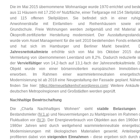
Die im Mai 2015 übernommene Wohnanlage wurde 1970 errichtet und best
aus 11 Häusern mit 17.250 m² Nutzfläche, einer Tiefgarage mit 154 Stellplät
und 115 offenen Stellplätzen. Sie befindet sich in einer ruhi
Anwohnerstraße mit Einfamilien- und Reihenhäusern sowie ein
Grundschule. Freie Wohnungen werden zeitgemäß und mit Material 
Ökoprofit-zertifizierter Herstellung modernisiert. Der Ausstattungsstand
wurde vom Asset Management für die seit 2010 bestehenden Fonds entwick
und hat sich im Hamburger und Berliner Markt bewährt. D
Jahresnettokaltmiete
erhöhte sich von Mai bis Oktober 2015 dur
Vermietung von übernommenen Leerstand um 8,2%. Dadurch reduzierte s
der
Vervielfältiger
von 14,2-fach auf 13,1-fach der Jahresnettokaltmiete. 
Objekt wurde von einer börsennotierten europäischen Immobilien
erworben. Im Rahmen einer warmmietenneutralen energetisch
Modernisierung ist ab 2018 eine Neugestaltung der Fassade geplant. Nähe
finden Sie hier:
https://derneuefalkenhof.wordpress.com/
. Weitere Ankäufe
deutschen Metropolregionen und Großstädten werden geprüft.
Nachhaltige Bewirtschaftung
Die „Charta Nachhaltiges Wohnen“ sieht
stabile Belastungen
f
Bestandsmieter (
IV.1.a
) und Neuvermietungen zu Marktpreisen im Rahmen 
Fluktuation vor (
IV.3
). Der Energieverbrauch von Objekten aus den 1960er 
1980er Jahren wird durch weitgehend warmmietenneutrale energetis
Modernisierungen mit ökologischen Materialien gesenkt. Anteilseig
profitieren dabei von
steigenden Einnahmen
– diese ergeben sich durch 