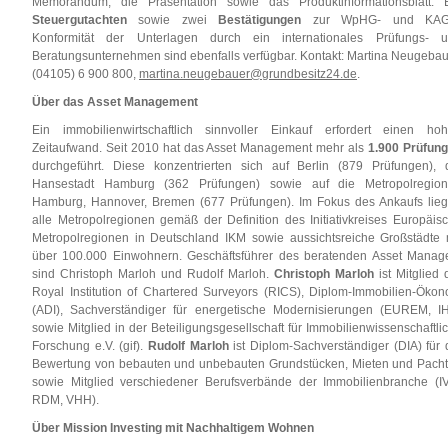
Memorandum, die Präsentation sowie das Produktinformationsblatt. 
Steuergutachten
sowie zwei
Bestätigungen
zur WpHG- und KAG
Konformität der Unterlagen durch ein internationales Prüfungs- 
Beratungsunternehmen sind ebenfalls verfügbar. Kontakt: Martina Neugebau
(04105) 6 900 800,
martina.neugebauer@grundbesitz24.de
.
Über das Asset Management
Ein immobilienwirtschaftlich sinnvoller Einkauf erfordert einen ho
Zeitaufwand. Seit 2010 hat das Asset Management mehr als
1.900 Prüfun
durchgeführt. Diese konzentrierten sich auf Berlin (879 Prüfungen), 
Hansestadt Hamburg (362 Prüfungen) sowie auf die Metropolregio
Hamburg, Hannover, Bremen (677 Prüfungen). Im Fokus des Ankaufs lie
alle Metropolregionen gemäß der Definition des Initiativkreises Europäis
Metropolregionen in Deutschland IKM sowie aussichtsreiche Großstädte 
über 100.000 Einwohnern. Geschäftsführer des beratenden Asset Manag
sind Christoph Marloh und Rudolf Marloh.
Christoph Marloh
ist Mitglied 
Royal Institution of Chartered Surveyors (RICS), Diplom-Immobilien-Öko
(ADI), Sachverständiger für energetische Modernisierungen (EUREM, I
sowie Mitglied in der Beteiligungsgesellschaft für Immobilienwissenschaftli
Forschung e.V. (gif).
Rudolf Marloh
ist Diplom-Sachverständiger (DIA) für 
Bewertung von bebauten und unbebauten Grundstücken, Mieten und Pach
sowie Mitglied verschiedener Berufsverbände der Immobilienbranche (I
RDM, VHH).
Über Mission Investing mit Nachhaltigem Wohnen