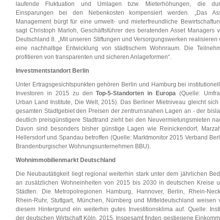
laufende Fluktuation und Umlagen bzw. Mieterhöhungen, die du
Einsparungen bei den Nebenkosten kompensiert werden. „Das As
Management bürgt für eine umwelt- und mieterfreundliche Bewirtschaftun
sagt Christoph Marloh, Geschäftsführer des beratenden Asset Managers 
Deutschland 8. „Mit unseren Stiftungen und Versorgungswerken realisieren 
eine nachhaltige Entwicklung von städtischem Wohnraum. Die Teilneh
profitieren von transparenten und sicheren Anlageformen“.
Investmentstandort Berlin
Unter Ertragsgesichtspunkten gehören Berlin und Hamburg bei institutionel
Investoren in 2015 zu den
Top-5-Standorten in Europa
(Quelle: Umfr
Urban Land Institute, Die Welt, 2015). Das Berliner Mietniveau gleicht sich
gesamten Stadtgebiet den Preisen der zentrumsnahen Lagen an - der bisl
deutlich preisgünstigere Stadtrand zieht bei den Neuvermietungsmieten na
Davon sind besonders bisher günstige Lagen wie Reinickendorf, Marza
Hellersdorf und Spandau betroffen (Quelle: Marktmonitor 2015 Verband Berl
Brandenburgischer Wohnungsunternehmen BBU).
Wohnimmobilienmarkt Deutschland
Die Neubautätigkeit liegt regional weiterhin stark unter dem jährlichen Bed
an zusätzlichen Wohneinheiten von 2015 bis 2030 in deutschen Kreise 
Städten. Die Metropolregionen Hamburg, Hannover, Berlin, Rhein-Neck
Rhein-Ruhr, Stuttgart, München, Nürnberg und Mitteldeutschland weisen 
diesem Hintergrund ein weiterhin gutes Investitionsklima auf. Quelle: Insti
der deutschen Wirtschaft Köln, 2015. Insgesamt finden gestiegene Einkom