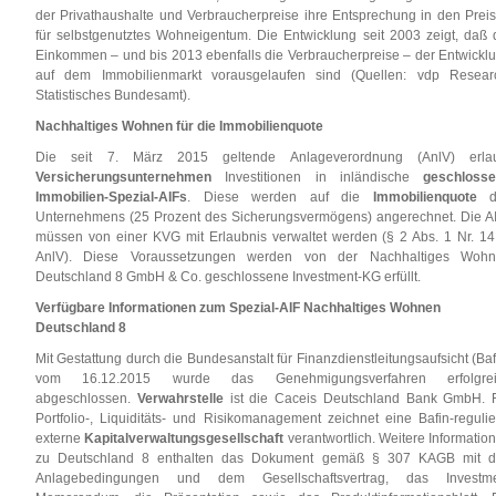
der Privathaushalte und Verbraucherpreise ihre Entsprechung in den Prei
für selbstgenutztes Wohneigentum. Die Entwicklung seit 2003 zeigt, daß 
Einkommen – und bis 2013 ebenfalls die Verbraucherpreise – der Entwickl
auf dem Immobilienmarkt vorausgelaufen sind (Quellen: vdp Resear
Statistisches Bundesamt).
Nachhaltiges Wohnen für die Immobilienquote
Die seit 7. März 2015 geltende Anlageverordnung (AnlV) erla
Versicherungsunternehmen
Investitionen in inländische
geschloss
Immobilien-Spezial-AIFs
. Diese werden auf die
Immobilienquote
d
Unternehmens (25 Prozent des Sicherungsvermögens) angerechnet. Die A
müssen von einer KVG mit Erlaubnis verwaltet werden (§ 2 Abs. 1 Nr. 14
AnlV). Diese Voraussetzungen werden von der Nachhaltiges Woh
Deutschland 8 GmbH & Co. geschlossene Investment-KG erfüllt.
Verfügbare Informationen zum Spezial-AIF Nachhaltiges Wohnen
Deutschland 8
Mit Gestattung durch die Bundesanstalt für Finanzdienstleitungsaufsicht (Baf
vom 16.12.2015 wurde das Genehmigungsverfahren erfolgrei
abgeschlossen.
Verwahrstelle
ist die Caceis Deutschland Bank GmbH. 
Portfolio-, Liquiditäts- und Risikomanagement zeichnet eine Bafin-regulie
externe
Kapitalverwaltungsgesellschaft
verantwortlich. Weitere Informatio
zu Deutschland 8 enthalten das Dokument gemäß § 307 KAGB mit 
Anlagebedingungen und dem Gesellschaftsvertrag, das Investm