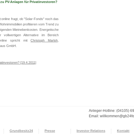
e zu PV-Anlagen für Privatinvestoren?
:online fragt, ob "Solar-Fonds" noch das
 Wohnimmobilien profitieren vom Trend zu
eigenden Mietnebenkosten. Energetische
 vollwertigen Alternative im Bereich
:online spricht mit
Christoph Marloh
,
shaus GmbH.
vatinvestoren? [19.4.2011]
Anleger-Hotline: (04105) 6
Email:
willkommen@gb24f
Grundbesitz24
Presse
Investor Relations
Kontakt