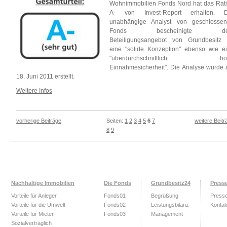
Wohnimmobilien Fonds Nord hat das Rat
A- von Invest-Report erhalten. D
unabhängige Analyst von geschlosse
Fonds bescheinigte d
Beteiligungsangebot von Grundbesitz
eine "solide Konzeption" ebenso wie e
"überdurchschnittlich ho
Einnahmesicherheit". Die Analyse wurde
18. Juni 2011 erstellt.
Weitere Infos
vorherige Beiträge
Seiten:
1
2
3
4
5
6
7
weitere Beitr
8
9
Nachhaltige Immobilien
Die Fonds
Grundbesitz24
Press
Vorteile für Anleger
Fonds01
Begrüßung
Press
Vorteile für die Umwelt
Fonds02
Leistungsbilanz
Kontak
Vorteile für Mieter
Fonds03
Management
Sozialverträglich