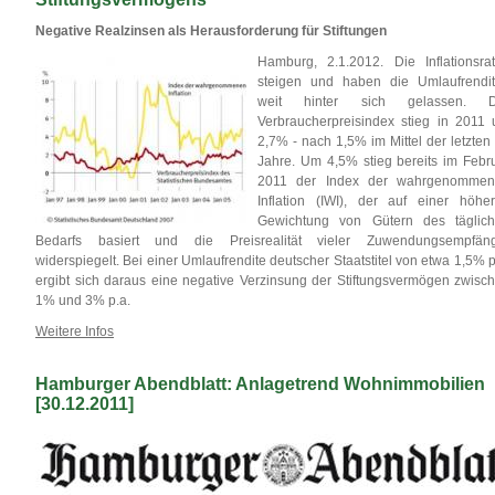
Negative Realzinsen als Herausforderung für Stiftungen
Hamburg, 2.1.2012. Die Inflationsra
steigen und haben die Umlaufrendi
weit hinter sich gelassen. D
Verbraucherpreisindex stieg in 2011
2,7% - nach 1,5% im Mittel der letzten
Jahre. Um 4,5% stieg bereits im Febr
2011 der Index der wahrgenomme
Inflation (IWI), der auf einer höhe
Gewichtung von Gütern des täglic
Bedarfs basiert und die Preisrealität vieler Zuwendungsempfän
widerspiegelt. Bei einer Umlaufrendite deutscher Staatstitel von etwa 1,5% p
ergibt sich daraus eine negative Verzinsung der Stiftungsvermögen zwisc
1% und 3% p.a.
Weitere Infos
Hamburger Abendblatt: Anlagetrend Wohnimmobilien
[30.12.2011]